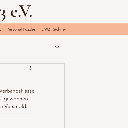
 e.V.
K
Personal Puzzles
DWZ Rechner
Verbandsklasse 
:0 gewonnen. 
en Versmold.