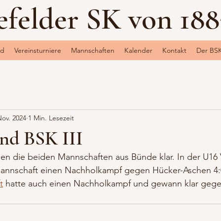
efelder SK von 1883
nd
Vereinsturniere
Mannschaften
Kalender
Kontakt
Der BS
Nov. 2024
1 Min. Lesezeit
und BSK III
n die beiden Mannschaften aus Bünde klar. In der U16 
annschaft einen Nachholkampf gegen Hücker-Aschen 4
t
 hatte auch einen Nachholkampf und gewann klar geg