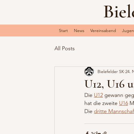
Biel
Start
News
Vereinsabend
Juge
All Posts
Bielefelder SK
24. 
U12, U16 
Die 
U12
 gewann gege
hat die zweite 
U16
 M
Die 
dritte Mannschaf