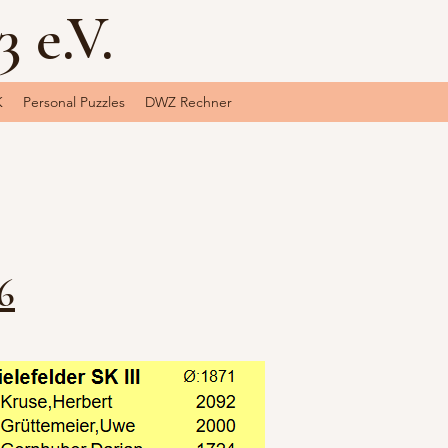
 e.V.
K
Personal Puzzles
DWZ Rechner
6