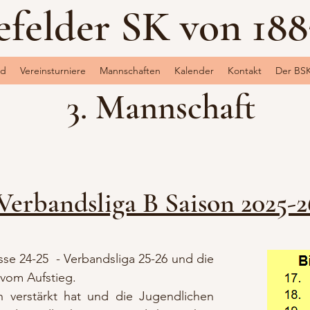
efelder SK von 1883
nd
Vereinsturniere
Mannschaften
Kalender
Kontakt
Der BS
3. Manns
chaft
Verbandsliga B Saison 2025-2
dsklasse 24-25 - Verbandsliga 25-26 und die
vom Aufstieg.
h verstärkt hat und die Jugendlichen