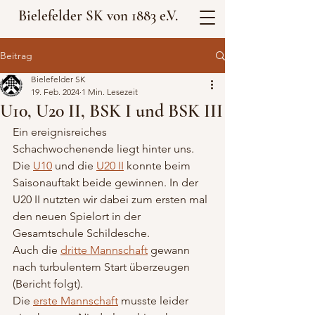
Bielefelder SK von 1883 e.V.
Beitrag
Bielefelder SK
19. Feb. 2024
1 Min. Lesezeit
U10, U20 II, BSK I und BSK III
Ein ereignisreiches 
Schachwochenende liegt hinter uns. 
Die 
U10
 und die 
U20 II
 konnte beim 
Saisonauftakt beide gewinnen. In der 
U20 II nutzten wir dabei zum ersten mal 
den neuen Spielort in der 
Gesamtschule Schildesche.
Auch die 
dritte Mannschaft
 gewann 
nach turbulentem Start überzeugen 
(Bericht folgt).
Die 
erste Mannschaft
 musste leider 