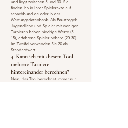
und liegt zwischen 5 und 30. Sie
finden ihn in Ihrer Spielerakte auf
schachbund.de oder in der
Wertungsdatenbank. Als Faustregel:
Jugendliche und Spieler mit wenigen
Turnieren haben niedrige Werte (5-
15), erfahrene Spieler höhere (20-30).
Im Zweifel verwenden Sie 20 als
Standardwert.
4. Kann ich mit diesem Tool
mehrere Turniere
hintereinander berechnen?
Nein, das Tool berechnet immer nur
ein Turnier ausgehend von Ihrer
aktuellen Wertung. Für mehrere
Turniere müssten Sie nach jedem
Turnier die neue Wertung als
Ausgangswert eingeben. Die offizielle
DWZ-Berechnung fasst manchmal
mehrere Turniere zusammen, was zu
anderen Ergebnissen führen kann.