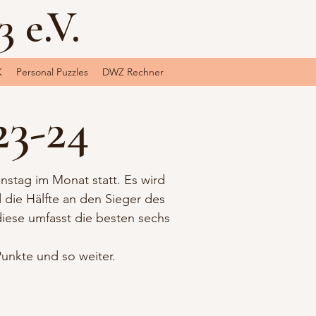
 e.V.
K
Personal Puzzles
DWZ Rechner
23-24
enstag im Monat statt. Es wird
d die Hälfte an den Sieger des
iese umfasst die besten sechs
Punkte und so weiter.