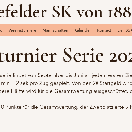
efelder SK von 1883
nd
Vereinsturniere
Mannschaften
Kalender
Kontakt
Der BS
turnier Serie 20
erserie findet von September bis Juni an jedem ersten Di
3 min + 2 sek pro Zug gespielt. Von den 2€ Startgeld wir
ere Hälfte wird für die Gesamtwertung ausgeschüttet, d
0 Punkte für die Gesamtwertung, der Zweitplatzierte 9 