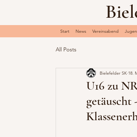
Biel
Start
News
Vereinsabend
Juge
All Posts
Bielefelder SK
18. 
U16 zu NRW
getäuscht 
Klassenerh