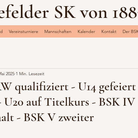
efelder SK von 1883
nd
Vereinsturniere
Mannschaften
Kalender
Kontakt
Der BS
Mai 2025
1 Min. Lesezeit
 qualifiziert - U14 gefeiert
- U20 auf Titelkurs - BSK IV
alt - BSK V zweiter