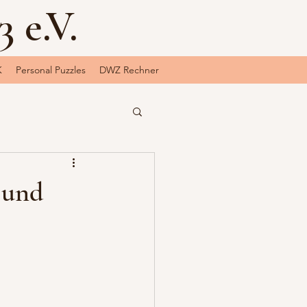
 e.V.
K
Personal Puzzles
DWZ Rechner
 und